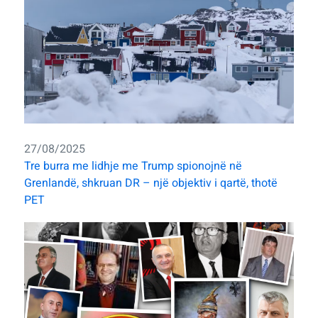
27/08/2025
Tre burra me lidhje me Trump spionojnë në
Grenlandë, shkruan DR – një objektiv i qartë, thotë
PET