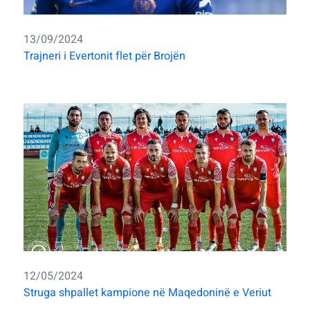
13/09/2024
Trajneri i Evertonit flet për Brojën
12/05/2024
Struga shpallet kampione në Maqedoninë e Veriut