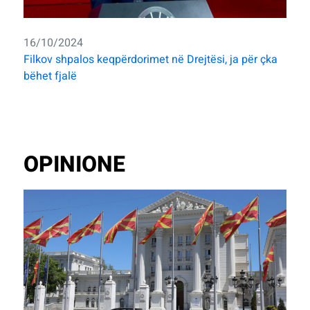
16/10/2024
Filkov shpalos keqpërdorimet në Drejtësi, ja për çka
bëhet fjalë
OPINIONE