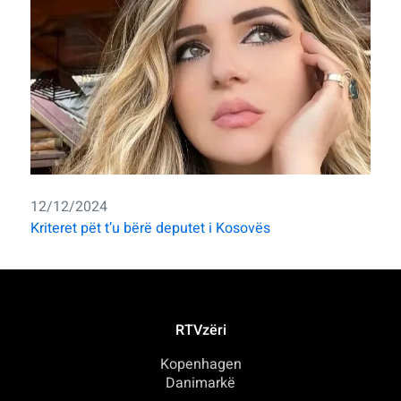
12/12/2024
Kriteret pët t’u bërë deputet i Kosovës
RTVzëri
Kopenhagen
Danimarkë