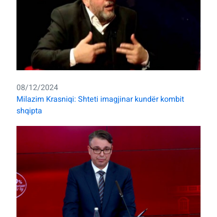
08/12/2024
Milazim Krasniqi: Shteti imagjinar kundër kombit
shqipta