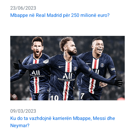
23/06/2023
Mbappe në Real Madrid për 250 milionë euro?
09/03/2023
Ku do ta vazhdojnë karrierën Mbappe, Messi dhe
Neymar?