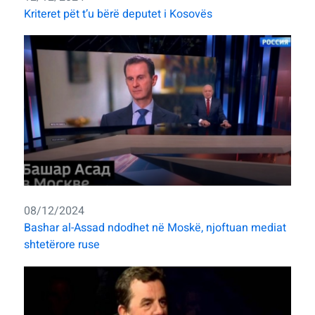
Kriteret pët t’u bërë deputet i Kosovës
08/12/2024
Bashar al-Assad ndodhet në Moskë, njoftuan mediat
shtetërore ruse