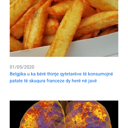
01/05/2020
Belgjika u ka bërë thirrje qytetarëve të konsumojnë
patate të skuqura franceze dy herë në javë