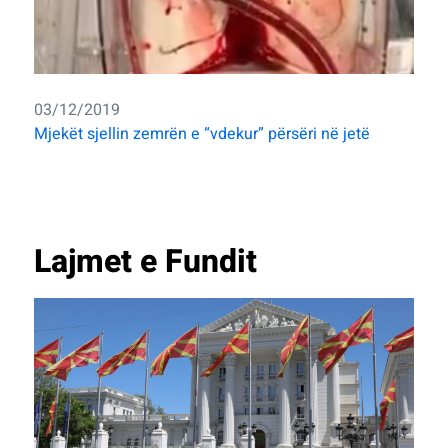
03/12/2019
Mjekët sjellin zemrën e “vdekur” përsëri në jetë
Lajmet e Fundit