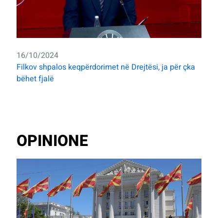
16/10/2024
Filkov shpalos keqpërdorimet në Drejtësi, ja për çka
bëhet fjalë
OPINIONE