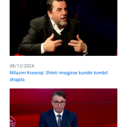
08/12/2024
Milazim Krasniqi: Shteti imagjinar kundër kombit
shqipta