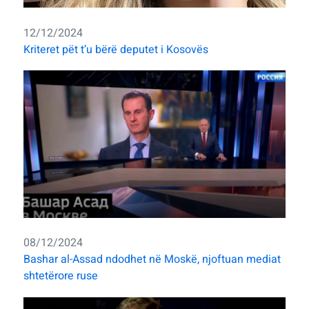
12/12/2024
Kriteret pët t’u bërë deputet i Kosovës
08/12/2024
Bashar al-Assad ndodhet në Moskë, njoftuan mediat
shtetërore ruse