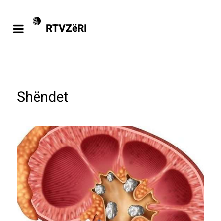
RTVZëRI
Shëndet