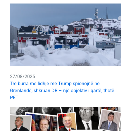
27/08/2025
Tre burra me lidhje me Trump spionojnë në
Grenlandë, shkruan DR – një objektiv i qartë, thotë
PET