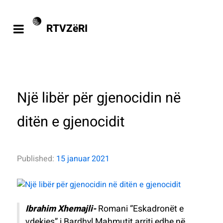
RTVZëRI
Një libër për gjenocidin në
ditën e gjenocidit
Published:
15 januar 2021
Ibrahim Xhemajli-
Romani “Eskadronët e
vdekjes” i Bardhyl Mahmutit arriti edhe në