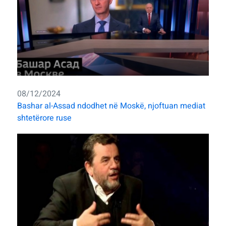
08/12/2024
Bashar al-Assad ndodhet në Moskë, njoftuan mediat
shtetërore ruse