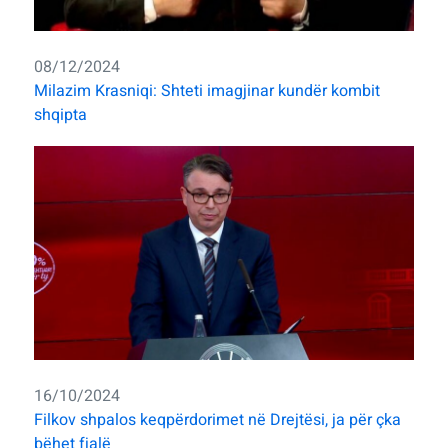
08/12/2024
Milazim Krasniqi: Shteti imagjinar kundër kombit
shqipta
16/10/2024
Filkov shpalos keqpërdorimet në Drejtësi, ja për çka
bëhet fjalë