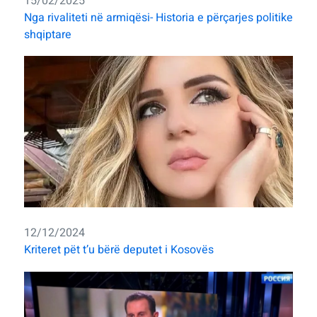
15/02/2025
Nga rivaliteti në armiqësi- Historia e përçarjes politike
shqiptare
12/12/2024
Kriteret pët t’u bërë deputet i Kosovës