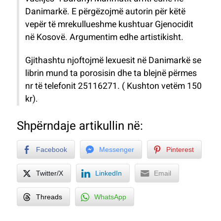
Danimarkë. E përgëzojmë autorin për këtë
vepër të mrekullueshme kushtuar Gjenocidit
në Kosovë. Argumentim edhe artistikisht.
Gjithashtu njoftojmë lexuesit në Danimarkë se
librin mund ta porosisin dhe ta blejnë përmes
nr të telefonit 25116271. ( Kushton vetëm 150
kr).
Shpërndaje artikullin në:
Facebook
Messenger
Pinterest
Twitter/X
LinkedIn
Email
Threads
WhatsApp