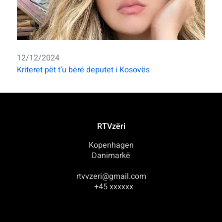
12/12/2024
Kriteret pët t’u bërë deputet i Kosovës
RTVzëri
Kopenhagen
Danimarkë
rtvvzeri@gmail.com
+45 xxxxxx