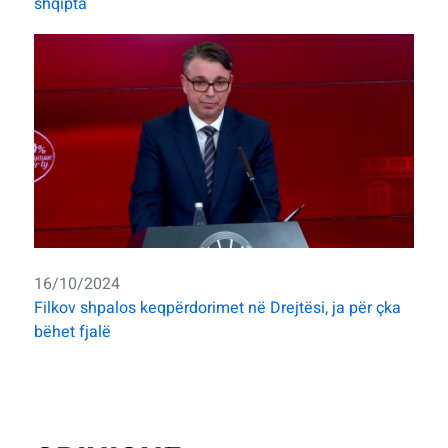
shqipta
16/10/2024
Filkov shpalos keqpërdorimet në Drejtësi, ja për çka
bëhet fjalë