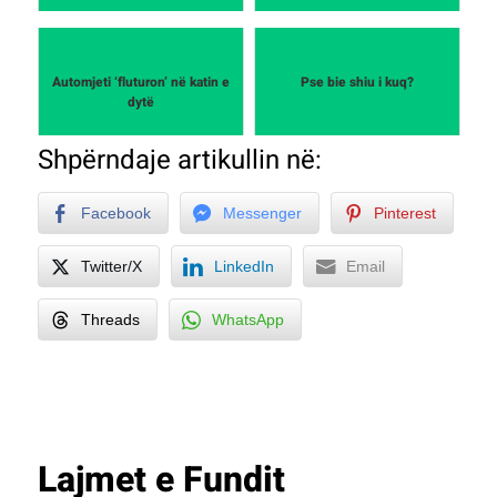
Automjeti ‘fluturon’ në katin e
Pse bie shiu i kuq?
dytë
Shpërndaje artikullin në:
Facebook
Messenger
Pinterest
Twitter/X
LinkedIn
Email
Threads
WhatsApp
Lajmet e Fundit