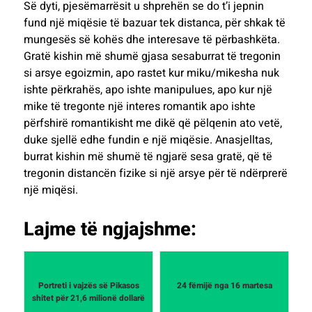
Së dyti, pjesëmarrësit u shprehën se do t’i jepnin
fund një miqësie të bazuar tek distanca, për shkak të
mungesës së kohës dhe interesave të përbashkëta.
Gratë kishin më shumë gjasa sesaburrat të tregonin
si arsye egoizmin, apo rastet kur miku/mikesha nuk
ishte përkrahës, apo ishte manipulues, apo kur një
mike të tregonte një interes romantik apo ishte
përfshirë romantikisht me dikë që pëlqenin ato vetë,
duke sjellë edhe fundin e një miqësie. Anasjelltas,
burrat kishin më shumë të ngjarë sesa gratë, që të
tregonin distancën fizike si një arsye për të ndërprerë
një miqësi.
Lajme të ngjajshme:
Portreti i vajzës së Pikasos
24 fëmijë nga 16 martesa
shitet për 21,6 milionë dollarë