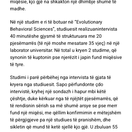
miqësie, kjo gjë na shkakton një dhimbje shumë të
madhe.
Në një studim e ri të botuar në “Evolutionary
Behavioral Sciences”, studiuesit realizuanintervista
40 minutëshe gjysmë të strukturuara me 20
pjesëmarrës (të një moshe mesatare 35 vjeç) në një
laborator universitar. Në total u kryen 2 studime, që
synonin të kuptonin pse njerëzit i japin fund miqësive
të tyre.
Studimi i parë përbëhej nga intervista të gjata të
kryera nga studiuesit. Sapo përfundonte çdo
intervistë, kryhej një sondazh i hapur mbi këtë
çështje, duke kërkuar nga të njëjtët pjesëmarrës, që
të rendisnin sërish sa më shumë arsye se pse merr
fund një miqësi, me qëllim konfirmimin e mëtejshëm
të përgjigjeve pa një studiues të pranishëm, dhe
sikletin që mund të ketë sjellë kjo gjë. U zbuluan 55