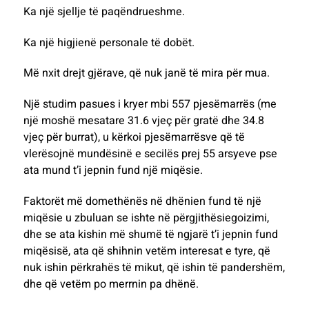
Ka një sjellje të paqëndrueshme.
Ka një higjienë personale të dobët.
Më nxit drejt gjërave, që nuk janë të mira për mua.
Një studim pasues i kryer mbi 557 pjesëmarrës (me
një moshë mesatare 31.6 vjeç për gratë dhe 34.8
vjeç për burrat), u kërkoi pjesëmarrësve që të
vlerësojnë mundësinë e secilës prej 55 arsyeve pse
ata mund t’i jepnin fund një miqësie.
Faktorët më domethënës në dhënien fund të një
miqësie u zbuluan se ishte në përgjithësiegoizimi,
dhe se ata kishin më shumë të ngjarë t’i jepnin fund
miqësisë, ata që shihnin vetëm interesat e tyre, që
nuk ishin përkrahës të mikut, që ishin të pandershëm,
dhe që vetëm po merrnin pa dhënë.