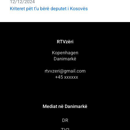
12/12/2024
Kriteret pët t’u bërë deputet i Kosovës
RTVzëri
Kopenhagen
Danimarkë
rtvvzeri@gmail.com
+45 xxxxxx
Mediat në Danimarkë
DR