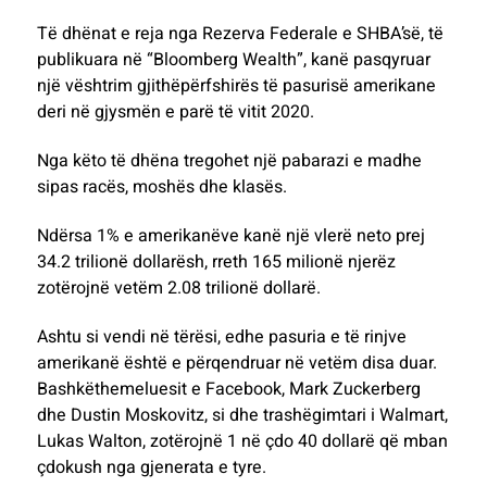
Të dhënat e reja nga Rezerva Federale e SHBA’së, të
publikuara në “Bloomberg Wealth”, kanë pasqyruar
një vështrim gjithëpërfshirës të pasurisë amerikane
deri në gjysmën e parë të vitit 2020.
Nga këto të dhëna tregohet një pabarazi e madhe
sipas racës, moshës dhe klasës.
Ndërsa 1% e amerikanëve kanë një vlerë neto prej
34.2 trilionë dollarësh, rreth 165 milionë njerëz
zotërojnë vetëm 2.08 trilionë dollarë.
Ashtu si vendi në tërësi, edhe pasuria e të rinjve
amerikanë është e përqendruar në vetëm disa duar.
Bashkëthemeluesit e Facebook, Mark Zuckerberg
dhe Dustin Moskovitz, si dhe trashëgimtari i Walmart,
Lukas Walton, zotërojnë 1 në çdo 40 dollarë që mban
çdokush nga gjenerata e tyre.