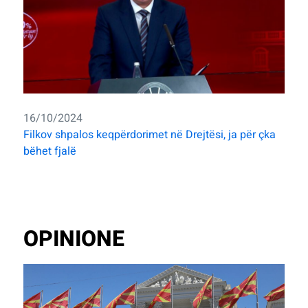
16/10/2024
Filkov shpalos keqpërdorimet në Drejtësi, ja për çka
bëhet fjalë
OPINIONE