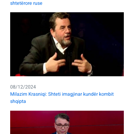
shtetërore ruse
08/12/2024
Milazim Krasniqi: Shteti imagjinar kundër kombit
shqipta