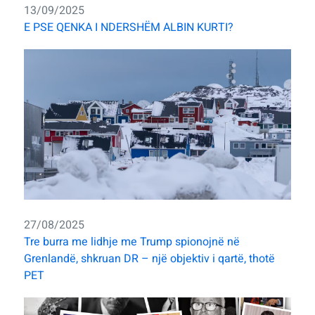
13/09/2025
E PSE QENKA I NDERSHËM ALBIN KURTI?
27/08/2025
Tre burra me lidhje me Trump spionojnë në
Grenlandë, shkruan DR – një objektiv i qartë, thotë
PET