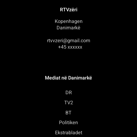
RTVzëri
Kopenhagen
Danimarkë
rtvvzeri@gmail.com
+45 xxxxxx
Mediat në Danimarkë
DR
TV2
BT
Politiken
Ekstrabladet