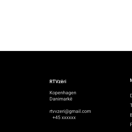
RTVzëri
Kopenhagen
Danimarkë
rtvvzeri@gmail.com
+45 xxxxxx
P