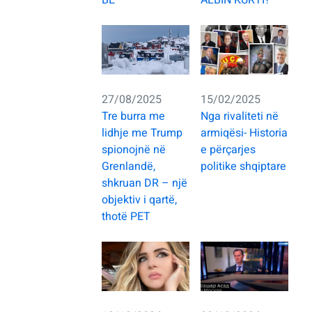
BE
ALBIN KURTI?
27/08/2025
15/02/2025
Tre burra me
Nga rivaliteti në
lidhje me Trump
armiqësi- Historia
spionojnë në
e përçarjes
Grenlandë,
politike shqiptare
shkruan DR – një
objektiv i qartë,
thotë PET