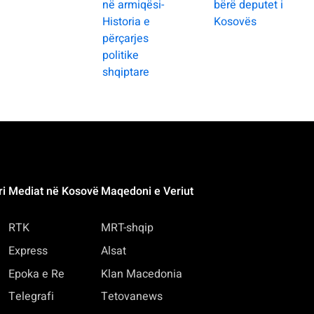
në armiqësi-
bërë deputet i
Historia e
Kosovës
përçarjes
politike
shqiptare
ri
Mediat në Kosovë
Maqedoni e Veriut
RTK
MRT-shqip
Express
Alsat
Epoka e Re
Klan Macedonia
Telegrafi
Tetovanews