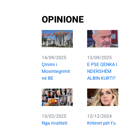
OPINIONE
14/09/2025
13/09/2025
Çmimi i
E PSE QENKA I
Mosintegrimit
NDERSHËM
në BE
ALBIN KURTI?
15/02/2025
12/12/2024
Nga rivaliteti
Kriteret pët t’u