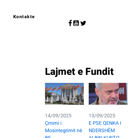
Kontakte
Lajmet e Fundit
14/09/2025
13/09/2025
Çmimi i
E PSE QENKA I
Mosintegrimit në
NDERSHËM