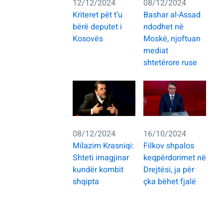
12/12/2024
08/12/2024
Kriteret pët t’u
Bashar al-Assad
bërë deputet i
ndodhet në
Kosovës
Moskë, njoftuan
mediat
shtetërore ruse
08/12/2024
16/10/2024
Milazim Krasniqi:
Filkov shpalos
Shteti imagjinar
keqpërdorimet në
kundër kombit
Drejtësi, ja për
shqipta
çka bëhet fjalë