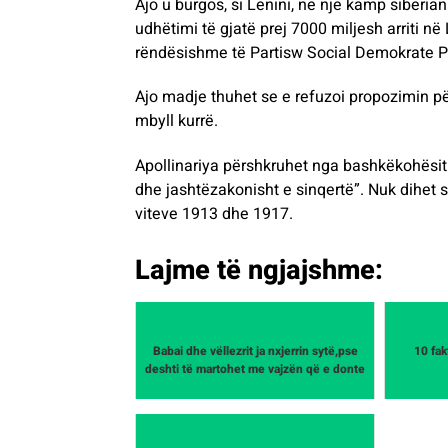
Ajo u burgos, si Lenini, në një kamp siberian 
udhëtimi të gjatë prej 7000 miljesh arriti n
rëndësishme të Partisw Social Demokrate 
Ajo madje thuhet se e refuzoi propozimin për 
mbyll kurrë.
Apollinariya përshkruhet nga bashkëkohësit 
dhe jashtëzakonisht e sinqertë”. Nuk dihet
viteve 1913 dhe 1917.
Lajme të ngjajshme:
Babai dhe vëllezrit ja nxjerrin sytë,pse
10 fak
deshti të martohet me vajzën që e donte