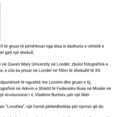
fi të gruas të përshkruar nga disa si dashuria e vërtetë e
ër gati një shekull.
se në Queen Mary University në Londër, zbuloi fotografinë e
 e cila ka jetuar në Londër në fillim të shekullit të XX.
ëpunëtorë të ngushtë me Leninin dhe gruan e tij,
grafinë në Arkivin e Shtetit të Federatës Ruse në Moskë në
 revolucionar i ri, Vladimir Burtsev, për një libër.
n “Liroshka”, një formë përkëdhelëse për njeriun që do.