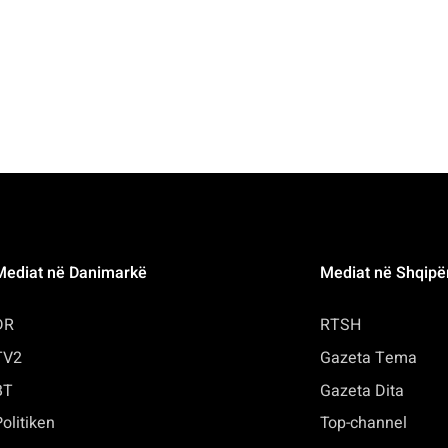
Mediat në Danimarkë
Mediat në Shqipë
DR
RTSH
TV2
Gazeta Tema
BT
Gazeta Dita
olitiken
Top-channel