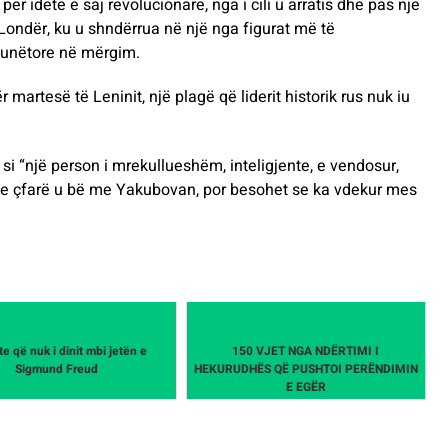
për idetë e saj revolucionare, nga i cili u arratis dhe pas një
ë Londër, ku u shndërrua në një nga figurat më të
Punëtore në mërgim.
martesë të Leninit, një plagë që liderit historik rus nuk iu
si “një person i mrekullueshëm, inteligjente, e vendosur,
 se çfarë u bë me Yakubovan, por besohet se ka vdekur mes
te që nuk i dinit mbi jetën e
150 VJET NGA NDËRTIMI I
Sigmund Freud
HEKURUDHËS QË PUSHTOI PERËNDIMIN
E EGËR