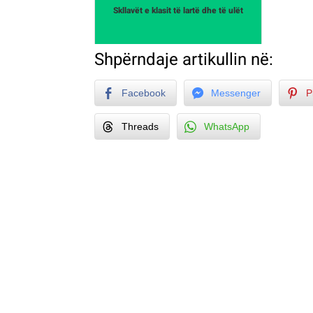
Skllavët e klasit të lartë dhe të ulët
Shpërndaje artikullin në:
Facebook
Messenger
P
Threads
WhatsApp