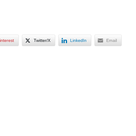
interest
Twitter/X
LinkedIn
Email