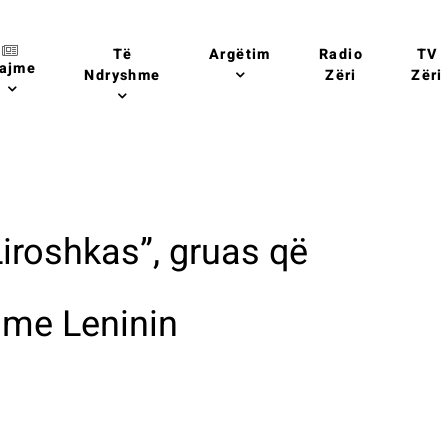
Të
Argëtim
Radio
TV
ajme
Ndryshme
Zëri
Zëri
Liroshkas”, gruas që
 me Leninin