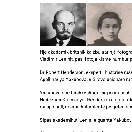
Një akademik britanik ka zbuluar një fotogra
Vladimir Leninit, pasi fotoja kishte humbur p
Dr Robert Henderson, ekspert i historisë ru
Apollinariya Yakubova, një revolucionare ruse,
Yakubova dhe bashkëshorti i saj ishin bashk
Nadezhda Krupskaya. Henderson e gjeti foto
muajin prill, ndërsa hulumtonte për jetën e një
Sipas akademikut, Lenini e quante Yakubova