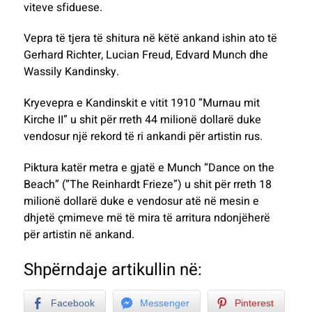
viteve sfiduese.
Vepra të tjera të shitura në këtë ankand ishin ato të
Gerhard Richter, Lucian Freud, Edvard Munch dhe
Wassily Kandinsky.
Kryevepra e Kandinskit e vitit 1910 ”Murnau mit
Kirche II” u shit për rreth 44 milionë dollarë duke
vendosur një rekord të ri ankandi për artistin rus.
Piktura katër metra e gjatë e Munch “Dance on the
Beach” (”The Reinhardt Frieze”) u shit për rreth 18
milionë dollarë duke e vendosur atë në mesin e
dhjetë çmimeve më të mira të arritura ndonjëherë
për artistin në ankand.
Shpërndaje artikullin në:
Facebook
Messenger
Pinterest