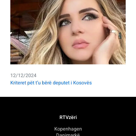
12/12/2024
Kriteret pët t’u bërë deputet i Kosovës
RTVzëri
Kopenhagen
Danimarkë