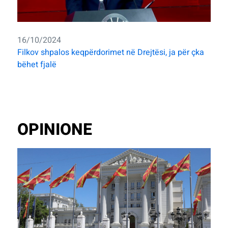
16/10/2024
Filkov shpalos keqpërdorimet në Drejtësi, ja për çka
bëhet fjalë
OPINIONE