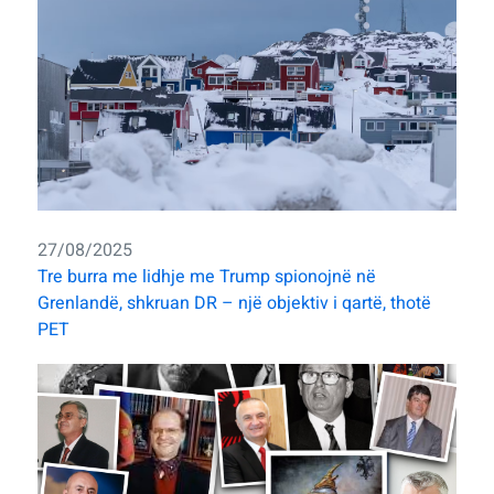
27/08/2025
Tre burra me lidhje me Trump spionojnë në
Grenlandë, shkruan DR – një objektiv i qartë, thotë
PET