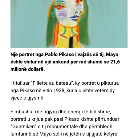
Një portret nga Pablo Pikaso i vajzës së tij, Maya
është shitur në një ankand për më shumë se 21,6
milionë dollarë.
I titulluar ”Fillette au bateau”, ky portret u pikturua
nga Pikaso në vitin 1938, kur ajo ishte vetëm dy
vjeçe e gjysmë.
E mbushur me ngjyra dhe energji të bollshme,
portreti u krijua pak pasi Pikaso kishte përfunduar
”Guernikën” e tij monumentale dhe përmbledh
lumturinë që Maya solli në jetën e tij gjatë këtyre