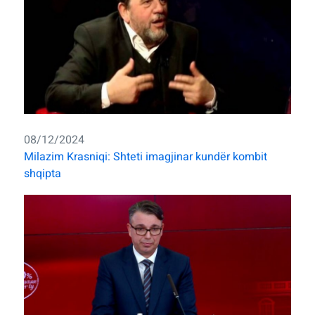
08/12/2024
Milazim Krasniqi: Shteti imagjinar kundër kombit
shqipta