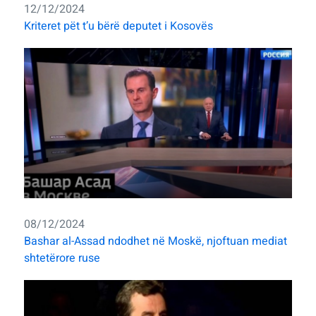
12/12/2024
Kriteret pët t’u bërë deputet i Kosovës
08/12/2024
Bashar al-Assad ndodhet në Moskë, njoftuan mediat
shtetërore ruse