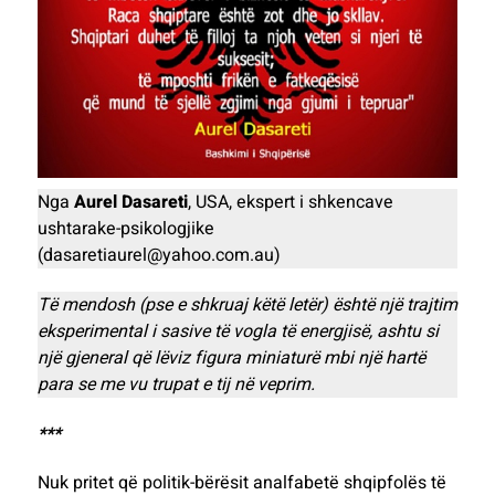
Nga
Aurel Dasareti
, USA, ekspert i shkencave
ushtarake-psikologjike
(dasaretiaurel@yahoo.com.au)
Të mendosh
(pse e shkruaj këtë letër)
është një trajtim
eksperimental i sasive të vogla të energjisë, ashtu si
një gjeneral që lëviz figura miniaturë mbi një hartë
para se me vu trupat e tij në veprim.
***
Nuk pritet që politik-bërësit analfabetë shqipfolës të