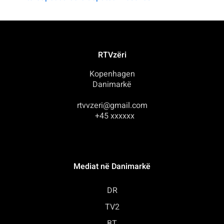
RTVzëri
Kopenhagen
Danimarkë
rtvvzeri@gmail.com
+45 xxxxxx
Mediat në Danimarkë
DR
TV2
BT