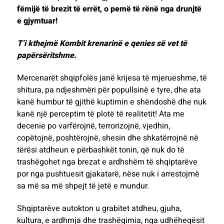
fëmijë të brezit të errët, o pemë të rënë nga drunjtë
e gjymtuar!
T’i kthejmë Kombit krenarinë e qenies së vet të
papërsëritshme.
Mercenarët shqipfolës janë krijesa të mjerueshme, të
shitura, pa ndjeshmëri për popullsinë e tyre, dhe ata
kanë humbur të gjithë kuptimin e shëndoshë dhe nuk
kanë një perceptim të plotë të realitetit! Ata me
decenie po varfërojnë, terrorizojnë, vjedhin,
copëtojnë, poshtërojnë, shesin dhe shkatërrojnë në
tërësi atdheun e përbashkët tonin, që nuk do të
trashëgohet nga brezat e ardhshëm të shqiptarëve
por nga pushtuesit gjakatarë, nëse nuk i arrestojmë
sa më sa më shpejt të jetë e mundur.
Shqiptarëve autokton u grabitet atdheu, gjuha,
kultura, e ardhmja dhe trashëgimia, nga udhëheqësit