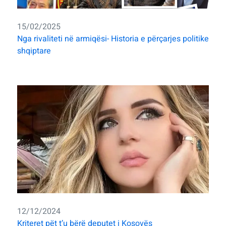
15/02/2025
Nga rivaliteti në armiqësi- Historia e përçarjes politike
shqiptare
12/12/2024
Kriteret pët t’u bërë deputet i Kosovës