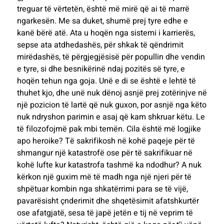
treguar të vërtetën, është më mirë që ai të marrë
ngarkesën. Me sa duket, shumë prej tyre edhe e
kanë bërë atë. Ata u hoqën nga sistemi i karrierës,
sepse ata atdhedashës, për shkak të qëndrimit
mirëdashës, të përgjegjësisë për popullin dhe vendin
e tyre, si dhe besnikërinë ndaj pozitës së tyre, e
hoqën tehun nga goja. Unë e di se është e lehtë të
thuhet kjo, dhe unë nuk dënoj asnjë prej zotërinjve në
një pozicion të lartë që nuk guxon, por asnjë nga këto
nuk ndryshon parimin e asaj që kam shkruar këtu. Le
të filozofojmë pak mbi temën. Cila është më logjike
apo heroike? Të sakrifikosh në kohë paqeje për të
shmangur një katastrofë ose për të sakrifikuar në
kohë lufte kur katastrofa tashmë ka ndodhur? A nuk
kërkon një guxim më të madh nga një njeri për të
shpëtuar kombin nga shkatërrimi para se të vijë,
pavarësisht çnderimit dhe shqetësimit afatshkurtër
ose afatgjatë, sesa të japë jetën e tij në veprim të