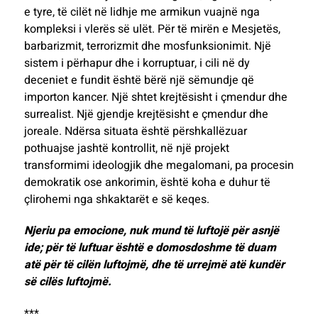
e tyre, të cilët në lidhje me armikun vuajnë nga
kompleksi i vlerës së ulët. Për të mirën e Mesjetës,
barbarizmit, terrorizmit dhe mosfunksionimit. Një
sistem i përhapur dhe i korruptuar, i cili në dy
deceniet e fundit është bërë një sëmundje që
importon kancer. Një shtet krejtësisht i çmendur dhe
surrealist. Një gjendje krejtësisht e çmendur dhe
joreale. Ndërsa situata është përshkallëzuar
pothuajse jashtë kontrollit, në një projekt
transformimi ideologjik dhe megalomani, pa procesin
demokratik ose ankorimin, është koha e duhur të
çlirohemi nga shkaktarët e së keqes.
Njeriu pa emocione, nuk mund të luftojë për asnjë
ide; për të luftuar është e domosdoshme të duam
atë për të cilën luftojmë, dhe të urrejmë atë kundër
së cilës luftojmë.
***