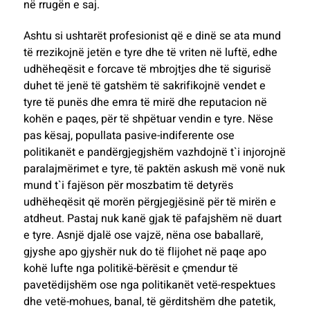
në rrugën e saj.
Ashtu si ushtarët profesionist që e dinë se ata mund
të rrezikojnë jetën e tyre dhe të vriten në luftë, edhe
udhëheqësit e forcave të mbrojtjes dhe të sigurisë
duhet të jenë të gatshëm të sakrifikojnë vendet e
tyre të punës dhe emra të mirë dhe reputacion në
kohën e paqes, për të shpëtuar vendin e tyre. Nëse
pas kësaj, popullata pasive-indiferente ose
politikanët e pandërgjegjshëm vazhdojnë t`i injorojnë
paralajmërimet e tyre, të paktën askush më vonë nuk
mund t`i fajëson për moszbatim të detyrës
udhëheqësit që morën përgjegjësinë për të mirën e
atdheut. Pastaj nuk kanë gjak të pafajshëm në duart
e tyre. Asnjë djalë ose vajzë, nëna ose baballarë,
gjyshe apo gjyshër nuk do të flijohet në paqe apo
kohë lufte nga politikë-bërësit e çmendur të
pavetëdijshëm ose nga politikanët vetë-respektues
dhe vetë-mohues, banal, të gërditshëm dhe patetik,