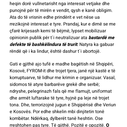
heqin dorë vullnetarisht nga interesat vetjake dhe
punojnë për të mirën e vendit, qysh e kanë obligim.
Ata do të vrisnin edhe prindërit e vet nëse ua
rrezikojnë interesat e tyre. Prandaj, kur e dimë se me
çfarë krijesash kemi të bëjmë, lypset mobilizuar
opinionin publik për t`i neutralizuar ata
bastardë me
defekte të bashkëlindura të trurit
.
Natyra ka gabuar
rëndë që i ka lindur, është dashur t`i abortojë.
Gati e gjithë ajo tufë e madhe bagëtish në Shqipëri,
Kosovë, FYROM-it dhe trojet tjera, janë një kastë e të
korruptuarve, të lidhur me krimin e organizuar. Vasal,
sidomos të atyre barbarëve grekë dhe serbë;
ndryshe, pelegrinazh fals që me flamujt, uniformat
dhe armët luftarake të tyre, hyjnë pa leje në trojet
tona. Dhe, terrorizojnë jugun e Shqipërisë dhe Veriun
e Kosovës. Por edhe shkelin mbi dinjitetin tonë
kombëtar. Ndërkaq, dylberët tanë heshtin. Ose
rreshtohen pas tyre. Të gjithë. Pozitë e opozitë.
O