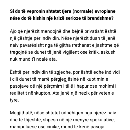
Si do të vepronin shtetet tjera (normale) evropiane
nëse do të kishin një krizë serioze të brendshme?
Ajo që njerëzit mendojnë dhe bëjnë privatisht është
një çështje për individin. Nëse njerëzit duan të jenë
naiv pavarësisht nga të gjitha rrethanat e jashtme që
tregojnë se duhet të jenë vigjilent ose kritik, askush
nuk mund t’i ndalë ata.
Është për individin të zgjedhë, por është edhe individi
i cili duhet të marrë përgjegjësinë në kuptimin e
pasojave që një përçmim i tillë i hapur ose mohimi i
realitetit nënkupton. Ata janë një rrezik për veten e
tyre.
Megjithatë, nëse shtetet udhëhiqen nga njerëz naiv
dhe të thjeshtë, shpesh në një mënyrë spekulative,
manipuluese ose cinike, mund të kenë pasoja