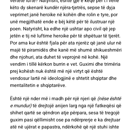
vërtetë lufte? Natyrisht, është gjë e keqe për t’i vënë
këto dy skenarë kundër njëra-tjetrës, sepse të dyja
veprimet janë heroike në kohën dhe rolin e tyre, por
unë megjithatë ende e bëj këtë për të ilustruar një
poen. Natyrisht, ka edhe një ushtar apo civil që jep
jetën e tij në luftime heroike për të shpëtuar të tjerët.
Por ama kur është fjala për ata njerëz që janë ulur në
majë të piramidës dhe kanë më shumë shikueshmëri
dhe njohuri, ata duhet të veprojnë në kohë. Një
vendim i tillë kërkon burrin e vet. Guximi dhe trimëria
prej kohësh nuk është më një virtyt që është
vendosur lartë në ideologjinë e shtetit shqiptar dhe
mentalitetin e shqiptarëve.
Është një nder më i madh për një njeri që
(nëse është
e mundur)
të drejtojë anijen larg nga një fatkeqësi që
shihet qartë se qëndron atje përpara
,
sesa të tregojë
guxim pasi qëllimisht ose pa ndërprerje e ka drejtuar
atë në ujërat e papastra, ndërkohë që një stuhi ishte