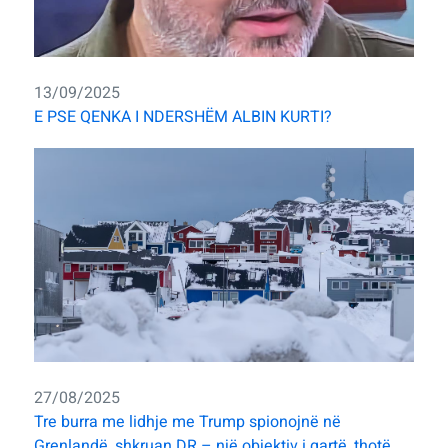
13/09/2025
E PSE QENKA I NDERSHËM ALBIN KURTI?
27/08/2025
Tre burra me lidhje me Trump spionojnë në
Grenlandë, shkruan DR – një objektiv i qartë, thotë