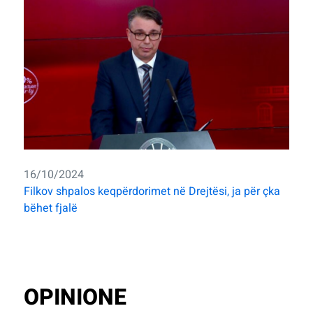
16/10/2024
Filkov shpalos keqpërdorimet në Drejtësi, ja për çka
bëhet fjalë
OPINIONE