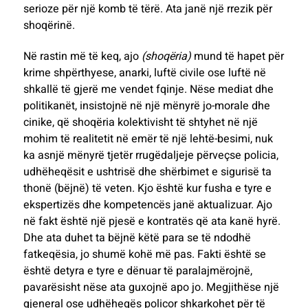
serioze për një komb të tërë. Ata janë një rrezik për
shoqërinë.
Në rastin më të keq, ajo
(shoqëria)
mund të hapet për
krime shpërthyese, anarki, luftë civile ose luftë në
shkallë të gjerë me vendet fqinje. Nëse mediat dhe
politikanët, insistojnë në një mënyrë jo-morale dhe
cinike, që shoqëria kolektivisht të shtyhet në një
mohim të realitetit në emër të një lehtë-besimi, nuk
ka asnjë mënyrë tjetër rrugëdaljeje përveçse policia,
udhëheqësit e ushtrisë dhe shërbimet e sigurisë ta
thonë (bëjnë) të veten. Kjo është kur fusha e tyre e
ekspertizës dhe kompetencës janë aktualizuar. Ajo
në fakt është një pjesë e kontratës që ata kanë hyrë.
Dhe ata duhet ta bëjnë këtë para se të ndodhë
fatkeqësia, jo shumë kohë më pas. Fakti është se
është detyra e tyre e dënuar të paralajmërojnë,
pavarësisht nëse ata guxojnë apo jo. Megjithëse një
gjeneral ose udhëheqës policor shkarkohet për të