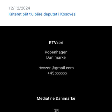
12/12/2024
Kriteret pët t’u bërë deputet i Kosovës
RTVzëri
Kopenhagen
Danimarkë
rtvvzeri@gmail.com
+45 xxxxxx
Mediat në Danimarkë
DR