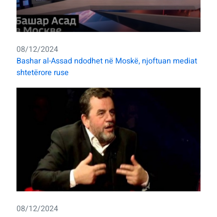
08/12/2024
Bashar al-Assad ndodhet në Moskë, njoftuan mediat
shtetërore ruse
08/12/2024