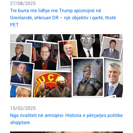
27/08/2025
Tre burra me lidhje me Trump spionojnë në
Grenlandë, shkruan DR – një objektiv i qartë, thotë
PET
15/02/2025
Nga rivaliteti në armiqësi- Historia e përçarjes politike
shqiptare