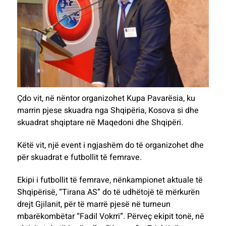
Çdo vit, në nëntor organizohet Kupa Pavarësia, ku
marrin pjese skuadra nga Shqipëria, Kosova si dhe
skuadrat shqiptare në Maqedoni dhe Shqipëri.
Këtë vit, një event i ngjashëm do të organizohet dhe
për skuadrat e futbollit të femrave.
Ekipi i futbollit të femrave, nënkampionet aktuale të
Shqipërisë, “Tirana AS” do të udhëtojë të mërkurën
drejt Gjilanit, për të marrë pjesë në turneun
mbarëkombëtar “Fadil Vokrri”. Përveç ekipit tonë, në