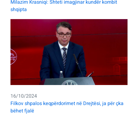
Milazim Krasniqi: Shteti imagjinar kundër kombit
shqipta
16/10/2024
Filkov shpalos keqpërdorimet në Drejtësi, ja për çka
bëhet fjalë