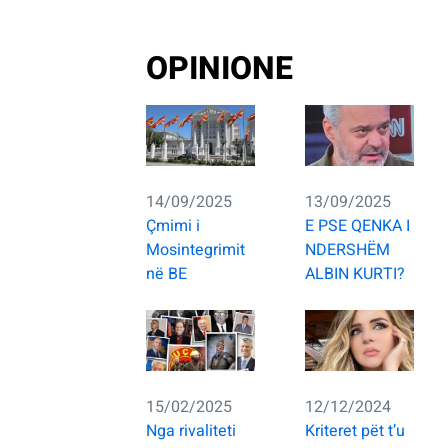
OPINIONE
14/09/2025
13/09/2025
Çmimi i
E PSE QENKA I
Mosintegrimit
NDERSHËM
në BE
ALBIN KURTI?
15/02/2025
12/12/2024
Nga rivaliteti
Kriteret pët t’u