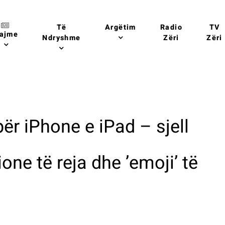
Të
Argëtim
Radio
TV
ajme
Ndryshme
Zëri
Zëri
ër iPhone e iPad – sjell
one të reja dhe ’emoji’ të