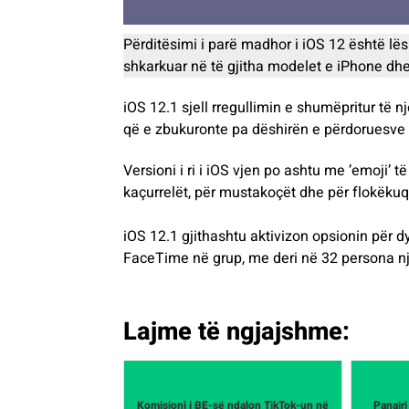
Përditësimi i parë madhor i iOS 12 është lës
shkarkuar në të gjitha modelet e iPhone dhe
iOS 12.1 sjell rregullimin e shumëpritur të
që e zbukuronte pa dëshirën e përdoruesve lë
Versioni i ri i iOS vjen po ashtu me ’emoji’ të 
kaçurrelët, për mustakoçët dhe për flokëkuq
iOS 12.1 gjithashtu aktivizon opsionin për d
FaceTime në grup, me deri në 32 persona n
Lajme të ngjajshme:
Komisioni i BE-së ndalon TikTok-un në
Panairi