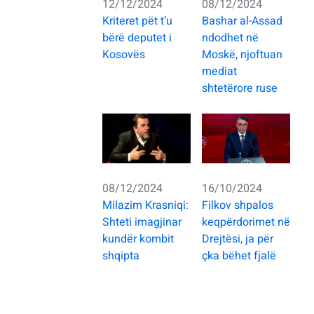
12/12/2024
08/12/2024
Kriteret pët t’u
Bashar al-Assad
bërë deputet i
ndodhet në
Kosovës
Moskë, njoftuan
mediat
shtetërore ruse
08/12/2024
16/10/2024
Milazim Krasniqi:
Filkov shpalos
Shteti imagjinar
keqpërdorimet në
kundër kombit
Drejtësi, ja për
shqipta
çka bëhet fjalë