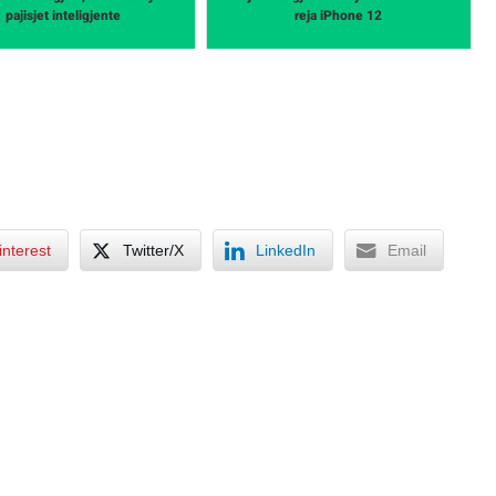
pajisjet inteligjente
reja iPhone 12
interest
Twitter/X
LinkedIn
Email