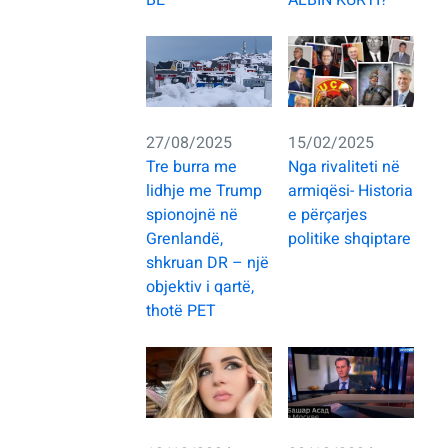
BE
ALBIN KURTI?
27/08/2025
15/02/2025
Tre burra me
Nga rivaliteti në
lidhje me Trump
armiqësi- Historia
spionojnë në
e përçarjes
Grenlandë,
politike shqiptare
shkruan DR – një
objektiv i qartë,
thotë PET