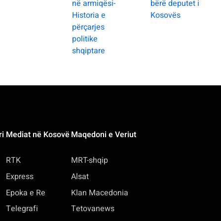
në armiqësi-
bërë deputet i
Historia e
Kosovës
përçarjes
politike
shqiptare
ri
Mediat në Kosovë
Maqedoni e Veriut
RTK
MRT-shqip
Express
Alsat
Epoka e Re
Klan Macedonia
Telegrafi
Tetovanews