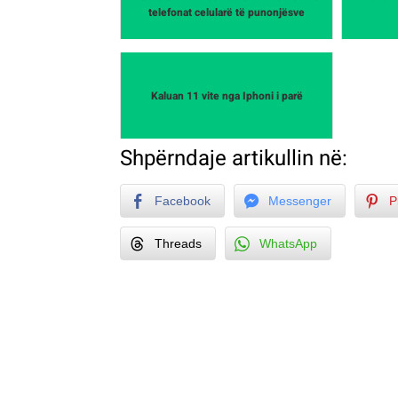
telefonat celularë të punonjësve
Kaluan 11 vite nga Iphoni i parë
Shpërndaje artikullin në:
Facebook
Messenger
P
Threads
WhatsApp