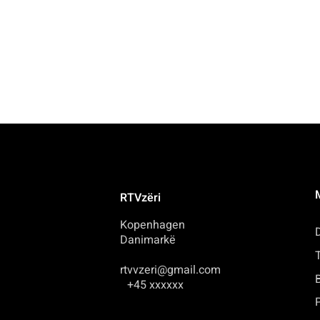
RTVzëri
Kopenhagen
Danimarkë
rtvvzeri@gmail.com
+45 xxxxxx
P