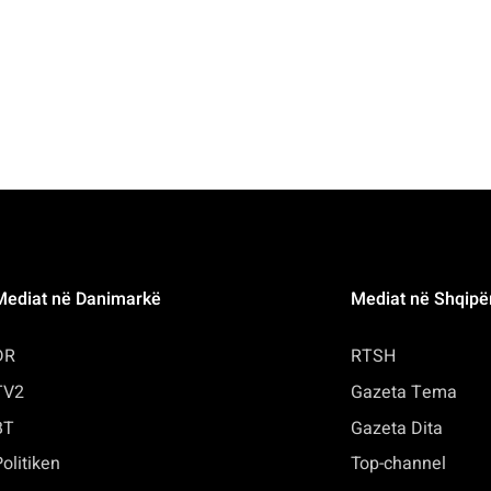
Mediat në Danimarkë
Mediat në Shqipë
DR
RTSH
TV2
Gazeta Tema
BT
Gazeta Dita
olitiken
Top-channel