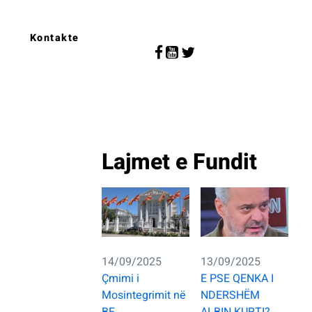
Kontakte
Lajmet e Fundit
14/09/2025
13/09/2025
Çmimi i
E PSE QENKA I
Mosintegrimit në
NDERSHËM