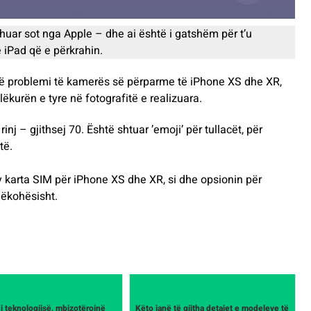
huar sot nga Apple – dhe ai është i gatshëm për t’u
 iPad që e përkrahin.
 një problemi të kamerës së përparme të iPhone XS dhe XR,
kurën e tyre në fotografitë e realizuara.
rinj – gjithsej 70. Është shtuar ’emoji’ për tullacët, për
të.
y karta SIM për iPhone XS dhe XR, si dhe opsionin për
jëkohësisht.
 i teknologjisë, mbizotërojnë
Këto janë të gjitha detajet e modeleve të