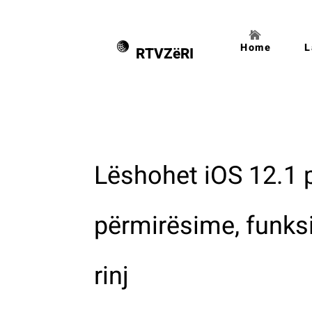
Home
L
RTVZëRI
Lëshohet iOS 12.1 p
përmirësime, funksi
rinj