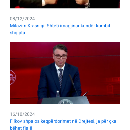
08/12/2024
Milazim Krasniqi: Shteti imagjinar kundër kombit
shqipta
16/10/2024
Filkov shpalos keqpërdorimet në Drejtësi, ja për çka
bëhet fjalë