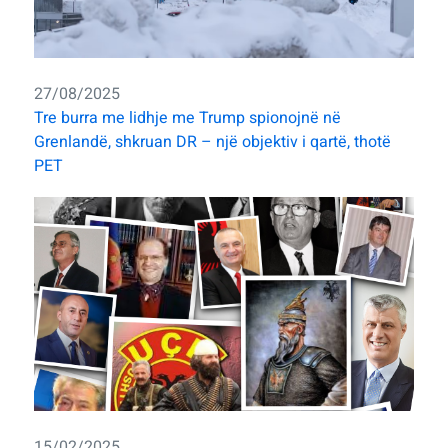
27/08/2025
Tre burra me lidhje me Trump spionojnë në
Grenlandë, shkruan DR – një objektiv i qartë, thotë
PET
15/02/2025