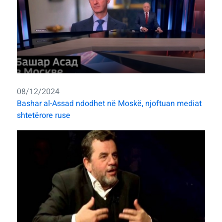
08/12/2024
Bashar al-Assad ndodhet në Moskë, njoftuan mediat
shtetërore ruse