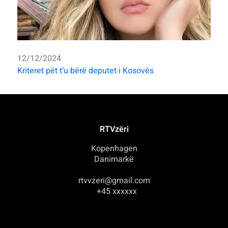
12/12/2024
Kriteret pët t’u bërë deputet i Kosovës
RTVzëri
Kopenhagen
Danimarkë
rtvvzeri@gmail.com
+45 xxxxxx