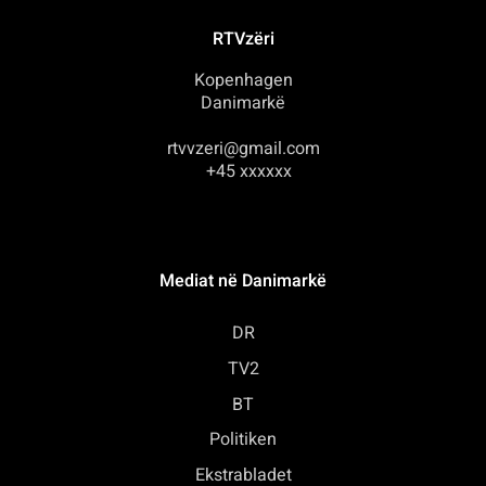
RTVzëri
Kopenhagen
Danimarkë
rtvvzeri@gmail.com
+45 xxxxxx
Mediat në Danimarkë
DR
TV2
BT
Politiken
Ekstrabladet