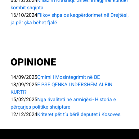
08/12/2024
Milazim Krasniqi: Shteti imagjinar kundër
kombit shqipta
16/10/2024
Filkov shpalos keqpërdorimet në Drejtësi,
ja për çka bëhet fjalë
OPINIONE
14/09/2025
Çmimi i Mosintegrimit në BE
13/09/2025
E PSE QENKA I NDERSHËM ALBIN
KURTI?
15/02/2025
Nga rivaliteti në armiqësi- Historia e
përçarjes politike shqiptare
12/12/2024
Kriteret pët t’u bërë deputet i Kosovës