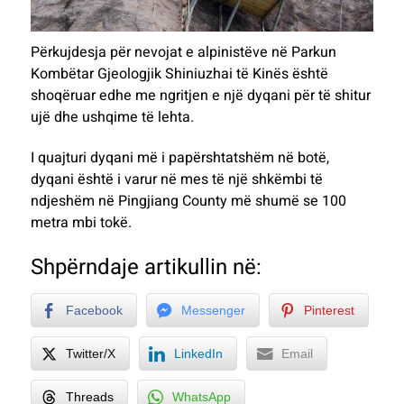
Përkujdesja për nevojat e alpinistëve në Parkun
Kombëtar Gjeologjik Shiniuzhai të Kinës është
shoqëruar edhe me ngritjen e një dyqani për të shitur
ujë dhe ushqime të lehta.
I quajturi dyqani më i papërshtatshëm në botë,
dyqani është i varur në mes të një shkëmbi të
ndjeshëm në Pingjiang County më shumë se 100
metra mbi tokë.
Shpërndaje artikullin në:
Facebook
Messenger
Pinterest
Twitter/X
LinkedIn
Email
Threads
WhatsApp