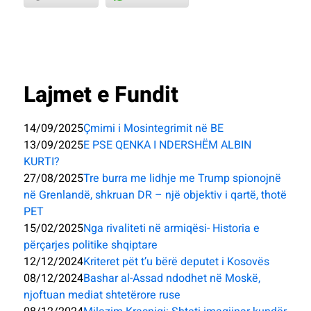
Lajmet e Fundit
14/09/2025
Çmimi i Mosintegrimit në BE
13/09/2025
E PSE QENKA I NDERSHËM ALBIN
KURTI?
27/08/2025
Tre burra me lidhje me Trump spionojnë
në Grenlandë, shkruan DR – një objektiv i qartë, thotë
PET
15/02/2025
Nga rivaliteti në armiqësi- Historia e
përçarjes politike shqiptare
12/12/2024
Kriteret pët t’u bërë deputet i Kosovës
08/12/2024
Bashar al-Assad ndodhet në Moskë,
njoftuan mediat shtetërore ruse