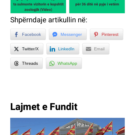
ta sulmonte vizitorin e kopshtit
për 36 ditë në pyje i vetëm
zoologjik (Video)
Shpërndaje artikullin në:
Facebook
Messenger
Pinterest
Twitter/X
LinkedIn
Email
Threads
WhatsApp
Lajmet e Fundit