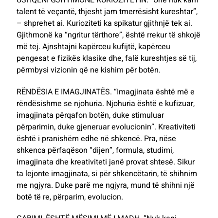
talent të veçantë, thjesht jam tmerrësisht kureshtar”,
– shprehet ai. Kurioziteti ka spikatur gjithnjë tek ai.
Gjithmonë ka “ngritur tërthore”, është rrekur të shkojë
më tej. Ajnshtajni kapërceu kufijtë, kapërceu
pengesat e fizikës klasike dhe, falë kureshtjes së tij,
përmbysi vizionin që ne kishim për botën.
RËNDËSIA E IMAGJINATËS. “Imagjinata është më e
rëndësishme se njohuria. Njohuria është e kufizuar,
imagjinata përqafon botën, duke stimuluar
përparimin, duke gjeneruar evolucionin”. Kreativiteti
është i pranishëm edhe në shkencë. Pra, nëse
shkenca përfaqëson “dijen”, formula, studimi,
imagjinata dhe kreativiteti janë provat shtesë. Sikur
ta lejonte imagjinata, si për shkencëtarin, të shihnim
me ngjyra. Duke parë me ngjyra, mund të shihni një
botë të re, përparim, evolucion.