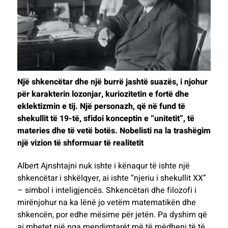
Një shkencëtar dhe një burrë jashtë suazës, i njohur
për karakterin lozonjar, kuriozitetin e fortë dhe
eklektizmin e tij. Një personazh, që në fund të
shekullit të 19-të, sfidoi konceptin e “unitetit”, të
materies dhe të vetë botës. Nobelisti na la trashëgim
një vizion të shformuar të realitetit
Albert Ajnshtajni nuk ishte i kënaqur të ishte një
shkencëtar i shkëlqyer, ai ishte “njeriu i shekullit XX”
– simbol i inteligjencës. Shkencëtari dhe filozofi i
mirënjohur na ka lënë jo vetëm matematikën dhe
shkencën, por edhe mësime për jetën. Pa dyshim që
ai mbetet një nga mendimtarët më të mëdhenj të të