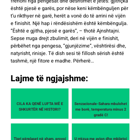
frenoni nga pengesat dhe dështimet e jetës: gjithçka
është pjesë e garës, por nëse keni këmbënguljen për
t’u rikthyer në garë, herët a vonë do të arrini në vijën
e finishit. Një hap i rëndësishëm është këmbëngulja.
“Është e gjitha, pjesë e garës”, – thotë Ajnshtajni.
Sepse rruga drejt zbulimit, deri në vijën e finishit,
përbëhet nga pengesa, “gjunjëzime”, vështirësi dhe,
natyrisht, rinisje. Të dish sesi të fillosh sërish është
tashmë, një fitore e madhe. Përherë…
Lajme të ngjajshme:
CILA KA QENË LUFTA MË E
Senzacionale-Sahara mbulohet
SHKURTËR NË HISTORI?
me borë, temperatura minus 2
gradë C!
Tigri përplaset në xham, provoi
U rrëzua me avion dhe mbijetoi