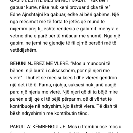
GABIMI, ËSHTË MËSIMI MË I MADH. “Nuk keni
gabuar kurrë, nëse nuk keni provuar diçka të re”.
Edhe Ajnshtajni ka gabuar, edhe ai bëri gabime. Një
nga mësimet më të forta të jetës që mund të
nxjerrim prej tij, është rëndësia e gabimit: mënyra e
vetme dhe e parë për të mësuar më shumë. Nga një
gabim, ne jemi në gjendje të fillojmë përsëri më të
vetëdijshëm.
BËHUNI NJERËZ ME VLERË. “Mos u mundoni të
bëheni një burrë i suksesshëm, por një njeri me
vlerë”. Thuhet se mes suksesit dhe vlerës qëndron
një det i tërë. Fama, njohja, suksesi nuk janë asgjë
para një njeriu me vlerë. Një njeri që di ta bëjë mirë
punën e tij, që di të bëjë përparim, që di vërtet të
kontribuojë në ndryshim, kjo është vlera. Të dish të
bësh ndryshimin me kontributin tënd.
PARULLA: KËMBËNGULJE. Mos u trembni ose mos u