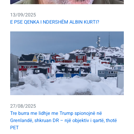
13/09/2025
E PSE QENKA I NDERSHËM ALBIN KURTI?
27/08/2025
Tre burra me lidhje me Trump spionojnë në
Grenlandë, shkruan DR – një objektiv i qartë, thotë
PET