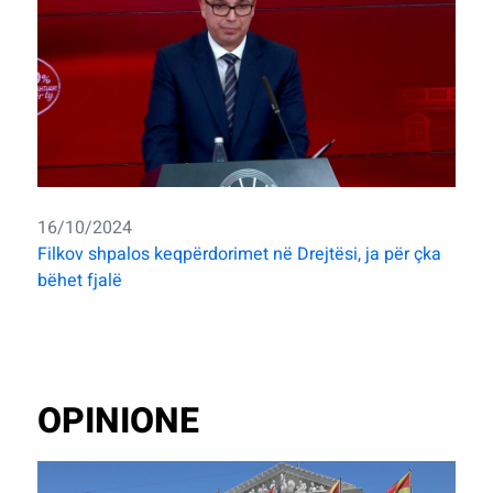
16/10/2024
Filkov shpalos keqpërdorimet në Drejtësi, ja për çka
bëhet fjalë
OPINIONE