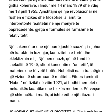
gjitha kohërave, i lindur më 14 mars 1879 dhe vdiq
më 18 prill 1955. Ajnshtajni qe një revolucionar në
fushën e fizikës dhe filozofisë, ai arriti të
interpretonte realitetin në një mënyrë të
paprecedentë, gjetja e formulës së famshme të
relativitetit.
Një shkencëtar dhe një burrë jashtë suazës, i njohur
për karakterin lozonjar, kuriozitetin e fortë dhe
eklektizmin e tij. Një personazh, që në fund të
shekullit të 19-të, sfidoi konceptin e “unitetit”, të
materies dhe të vetë botës. Nobelisti na la trashëgim
një vizion të shformuar të realitetit. Fitues i çmimit
“Nobel” në fizikë në vitin 1921, ai hodhi themelet e
mekanikës kuantike dhe fizikës moderne. Përveçse
një shkencëtar i madh, ai ishte edhe një filozof i
madh.
USHQENI GJITHMONË KURIOZITETIN. “Unë nuk kam