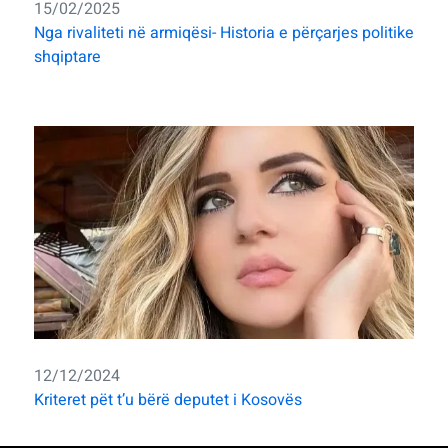
15/02/2025
Nga rivaliteti në armiqësi- Historia e përçarjes politike
shqiptare
12/12/2024
Kriteret pët t’u bërë deputet i Kosovës